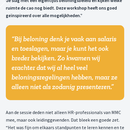
de slag met een eigentijds beloningsbeleid en kijken welke
ruimte de cao nog biedt. Deze workshop heeft ons goed
geïnspireerd over alle mogelijkheden.”
Bij beloning denk je vaak aan salaris
en toeslagen, maar je kunt het ook
breder bekijken. Zo kwamen wij
erachter dat wij al heel veel
beloningsregelingen hebben, maar ze
alleen niet als zodanig presenteren.
Aan de sessie deden niet alleen HR-professionals van MMC
mee, maar ook leidinggevenden. Dat bleek een goede zet.
“Het was fijn om elkaars standpunten te leren kennen en te