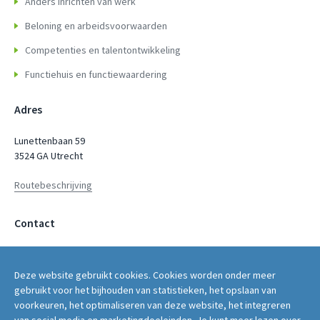
Anders inrichten van werk
Beloning en arbeidsvoorwaarden
Competenties en talentontwikkeling
Functiehuis en functiewaardering
Adres
Lunettenbaan 59
3524 GA Utrecht
Routebeschrijving
Contact
servicepunt@fwg.nl
Deze website gebruikt cookies. Cookies worden onder meer
030 - 2669 400
gebruikt voor het bijhouden van statistieken, het opslaan van
voorkeuren, het optimaliseren van deze website, het integreren
van social media en marketingdoeleinden. Je kunt meer lezen over