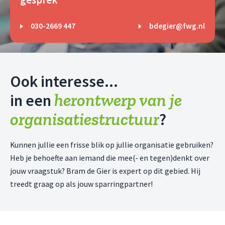
030-2669 447
bdegier@fwg.nl
Ook interesse...
h
e
r
o
ntwerp van je
in een
organisatiestructuur
?
Kunnen jullie een frisse blik op jullie organisatie gebruiken?
Heb je behoefte aan iemand die mee(- en tegen)denkt over
jouw vraagstuk? Bram de Gier is expert op dit gebied. Hij
treedt graag op als jouw sparringpartner!