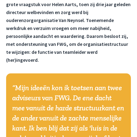
grote vraagstuk voor Helen Aarts, toen zij drie jaar geleden
directeur welbevinden en zorg werd bij
ouderenzorgorganisatie Van Neynsel. Toenemende
werkdruk en verzuim vroegen om meer nabijheid,
persoonlijke aandacht en waardering. Daarom besloot zij,
met ondersteuning van FWG, om de organisatiestructuur
te wijzigen: de functie van teamleider werd
(her)ingevoerd.
Mijn ideeën kon ik toetsen aan twee
adviseurs van FWG. De ene dacht
mee vanuit de harde structuurkant en
de ander vanuit de zachte menselijke
kant. Ik ben blij dat zij als 'luis in de