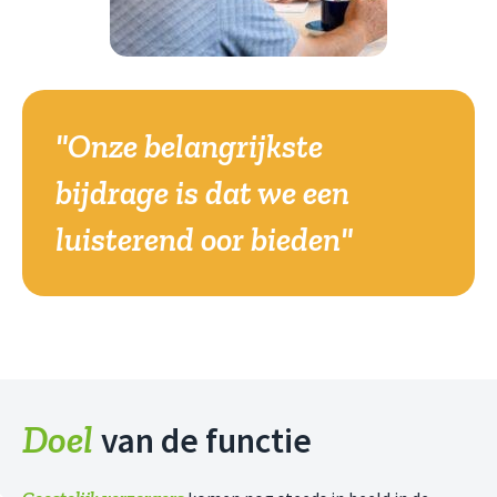
"Onze belangrijkste
bijdrage is dat we een
luisterend oor bieden"
Doel
van de functie