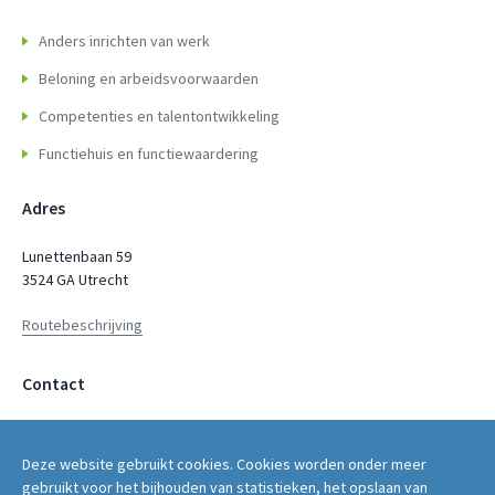
Anders inrichten van werk
Beloning en arbeidsvoorwaarden
Competenties en talentontwikkeling
Functiehuis en functiewaardering
Adres
Lunettenbaan 59
3524 GA Utrecht
Routebeschrijving
Contact
servicepunt@fwg.nl
Deze website gebruikt cookies. Cookies worden onder meer
030 - 2669 400
gebruikt voor het bijhouden van statistieken, het opslaan van