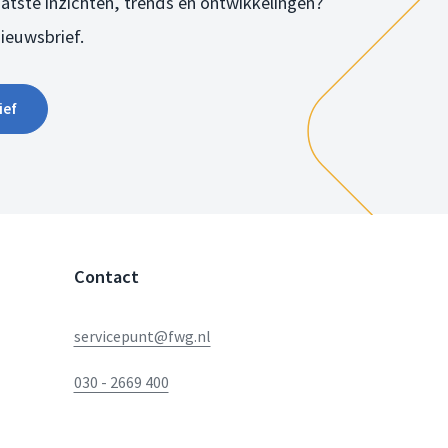
laatste inzichten, trends en ontwikkelingen?
nieuwsbrief.
ief
Contact
servicepunt@fwg.nl
030 - 2669 400