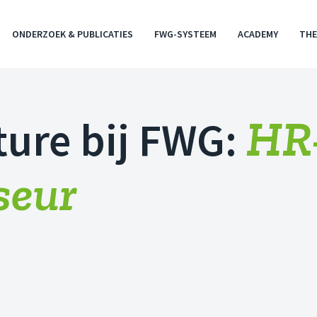
ONDERZOEK & PUBLICATIES
FWG-SYSTEEM
ACADEMY
THE
HR
ture bij FWG:
seur