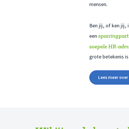
mensen.
Ben jij, of ken ji
sparringpart
een
soepele HR-admi
grote betekenis i
Lees meer over 