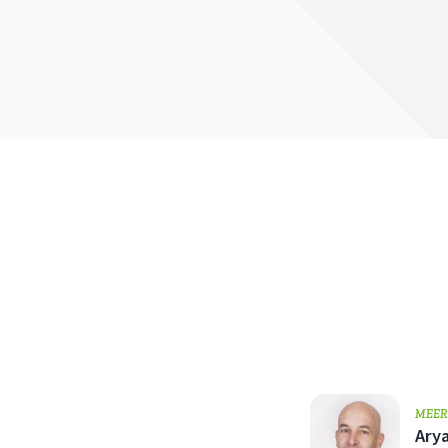
MEER
Ary