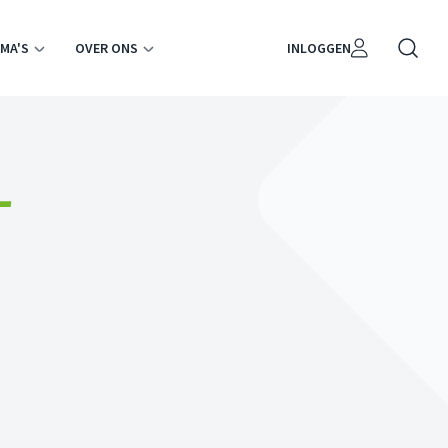
MA'S
OVER ONS
INLOGGEN
-