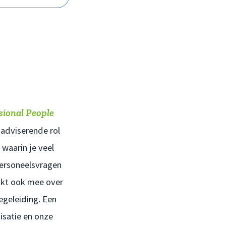
sional People
 adviserende rol
 waarin je veel
personeelsvragen
nkt ook mee over
egeleiding. Een
isatie en onze