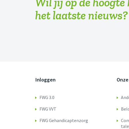
Wil jij op de hoogte
het laatste nieuws?
Inloggen
Onze
FWG 3.0
Ande
FWG VVT
Bel
FWG Gehandicaptenzorg
Com
tal