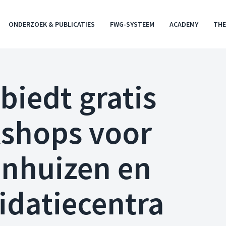
ONDERZOEK & PUBLICATIES
FWG-SYSTEEM
ACADEMY
THE
biedt gratis
shops voor
enhuizen en
idatiecentra