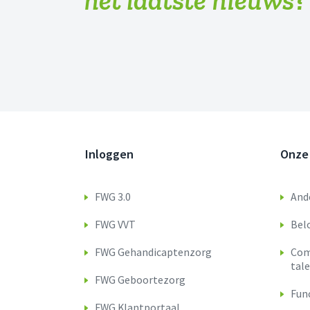
Inloggen
Onze
FWG 3.0
Ande
FWG VVT
Bel
FWG Gehandicaptenzorg
Com
tal
FWG Geboortezorg
Func
FWG Klantportaal