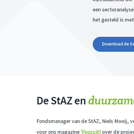
een sectoranalyse
het gesteld is me
Download de Se
duurzame
De StAZ en
Fondsmanager van de StAZ, Niels Mooij, ve
Vooruit!
voor ons magazine
over de projec