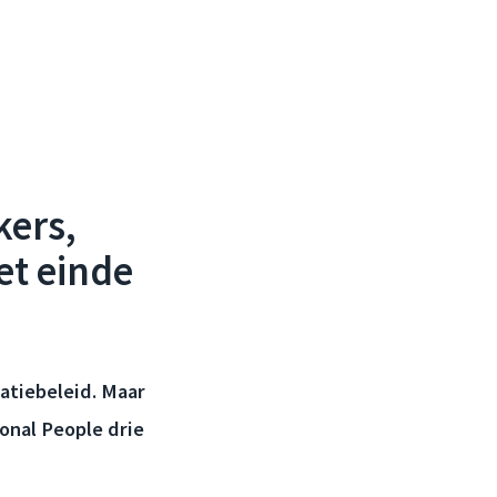
kers,
et einde
atiebeleid. Maar
onal People drie