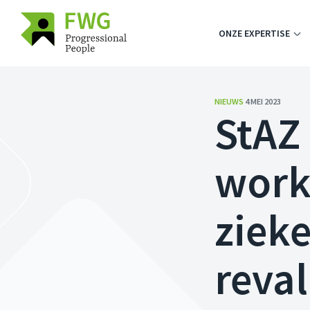
ONZE EXPERTISE
NIEUWS
4 MEI 2023
StAZ 
work
ziek
reval