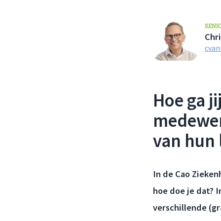
SENI
Chr
cvan
Hoe ga j
medewerk
van hun
In de Cao Zieken
hoe doe je dat?
verschillende (g