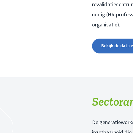
revalidatiecentru
nodig (HR-profess
organisatie).
Bekijk de data 
Sectora
De generatieworks
inzetbaarheid die