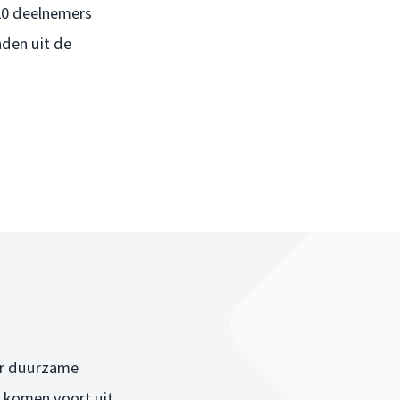
20 deelnemers
nden uit de
r duurzame
e komen voort uit