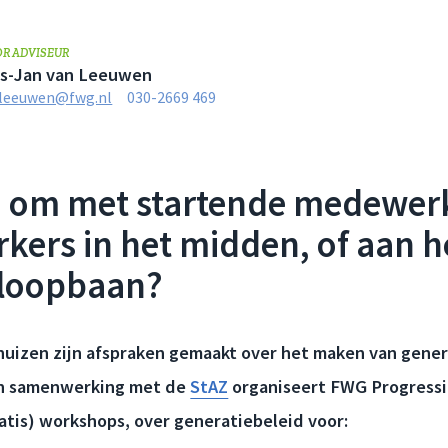
OR ADVISEUR
is-Jan van Leeuwen
leeuwen@fwg.nl
030-2669 469
ij om met startende medewer
ers in het midden, of aan h
 loopbaan?
huizen zijn afspraken gemaakt over het maken van gener
 In samenwerking met de
StAZ
organiseert FWG Progressi
ratis) workshops, over generatiebeleid voor: