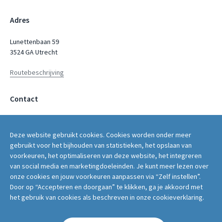
Adres
Lunettenbaan 59
3524 GA Utrecht
Routebeschrijving
Contact
servicepunt@fwg.nl
Deze website gebruikt cookies. Cookies worden onder meer
030 - 2669 400
gebruikt voor het bijhouden van statistieken, het opslaan van
voorkeuren, het optimaliseren van deze website, het integreren
van social media en marketingdoeleinden. Je kunt meer lezen over
onze cookies en jouw voorkeuren aanpassen via “Zelf instellen”.
Door op “Accepteren en doorgaan” te klikken, ga je akkoord met
Volg ons op:
het gebruik van cookies als beschreven in onze cookieverklaring.