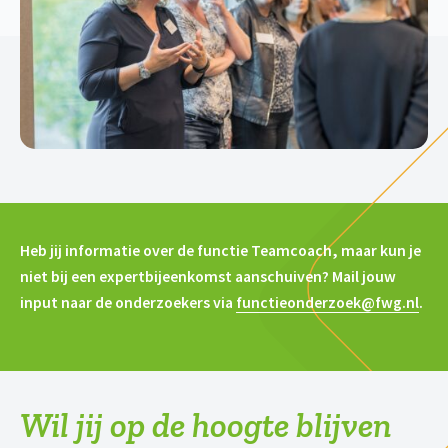
Heb jij informatie over de functie Teamcoach, maar kun je
niet bij een expertbijeenkomst aanschuiven? Mail jouw
input naar de onderzoekers via
functieonderzoek@fwg.nl
.
Wil jij op de hoogte blijven