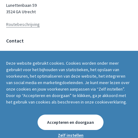
Lunettenbaan 59
3524 GA Utrecht
Routebeschrijving
Contact
servicepunt@fwg.nl
Deze website gebruikt cookies. Cookies worden onder meer
030 - 2669 400
gebruikt voor het bijhouden van statistieken, het opslaan van
voorkeuren, het optimaliseren van deze website, het integreren
van social media en marketingdoeleinden. Je kunt meer lezen over
onze cookies en jouw voorkeuren aanpassen via “Zelf instellen”.
Door op “Accepteren en doorgaan” te klikken, ga je akkoord met
Volg ons op:
het gebruik van cookies als beschreven in onze cookieverklaring.
Accepteren en doorgaan
© 2026 FWG PROGRESSIONAL PEOPLE
COOKIES EN PRIVACYVERKLARING
Zelf instellen