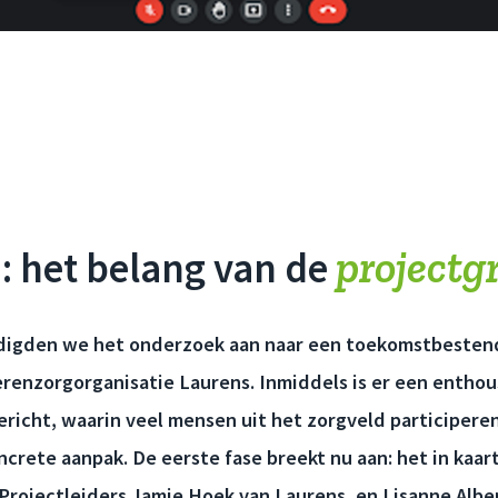
projectg
: het belang van de
igden we het onderzoek aan naar een toekomstbestend
erenzorgorganisatie Laurens. Inmiddels is er een enthou
richt, waarin veel mensen uit het zorgveld participeren,
ncrete aanpak. De eerste fase breekt nu aan: het in kaa
. Projectleiders Jamie Hoek van Laurens, en Lisanne Alb