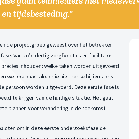
sfase gaan teamleiders met medewerk
 en tijdsbesteding."
innen de projectgroep geweest over het betrekken
se. Van zo’n dertig zorgfuncties en facilitaire
e precies inhouden: welke taken worden uitgevoerd
ken we ook naar taken die niet per se bij iemands
de persoon worden uitgevoerd. Deze eerste fase is
eld te krijgen van de huidige situatie. Het gaat
ete plannen voor verandering in de toekomst.
besloten om in deze eerste onderzoeksfase de
ers te leggen. Zij gaan samen met medewerkers aan