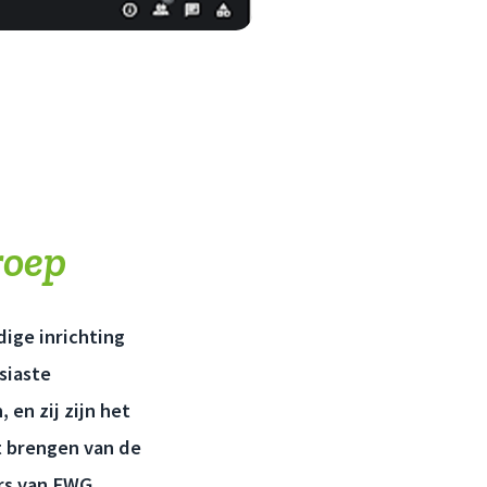
roep
ige inrichting
siaste
 en zij zijn het
rt brengen van de
ers van FWG,