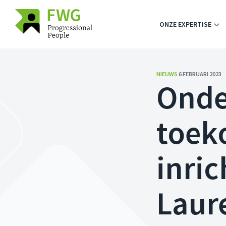
ONZE EXPERTISE
NIEUWS
6 FEBRUARI 2023
Onde
toek
inric
Laur