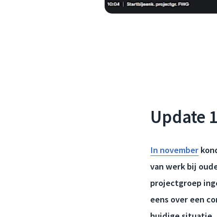
Update 1
In november
kond
van werk bij oud
projectgroep inge
eens over een co
huidige situatie