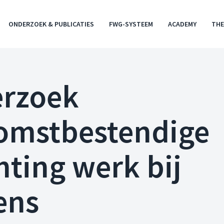
ONDERZOEK & PUBLICATIES
FWG-SYSTEEM
ACADEMY
THE
rzoek
omstbestendige
hting werk bij
ens