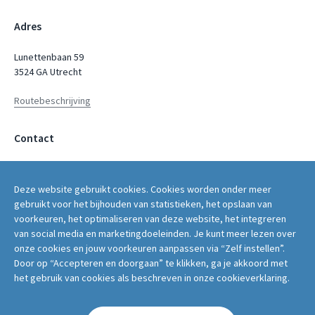
Adres
Lunettenbaan 59
3524 GA Utrecht
Routebeschrijving
Contact
servicepunt@fwg.nl
Deze website gebruikt cookies. Cookies worden onder meer
030 - 2669 400
gebruikt voor het bijhouden van statistieken, het opslaan van
voorkeuren, het optimaliseren van deze website, het integreren
van social media en marketingdoeleinden. Je kunt meer lezen over
onze cookies en jouw voorkeuren aanpassen via “Zelf instellen”.
Door op “Accepteren en doorgaan” te klikken, ga je akkoord met
Volg ons op:
het gebruik van cookies als beschreven in onze cookieverklaring.