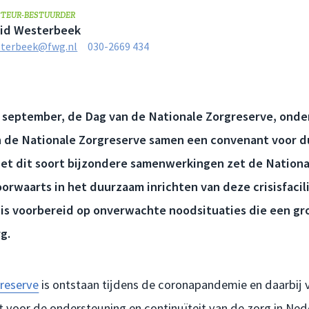
CTEUR-BESTUURDER
rid Westerbeek
terbeek@fwg.nl
030-2669 434
 september, de Dag van de Nationale Zorgreserve, ond
n de Nationale Zorgreserve samen een convenant voor 
t dit soort bijzondere samenwerkingen zet de Nationa
orwaarts in het duurzaam inrichten van deze crisisfacil
is voorbereid op onverwachte noodsituaties die een gr
g.
reserve
is ontstaan tijdens de coronapandemie en daarbij 
 voor de ondersteuning en continuïteit van de zorg in Ned