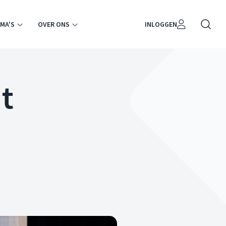
MA'S
OVER ONS
INLOGGEN
t