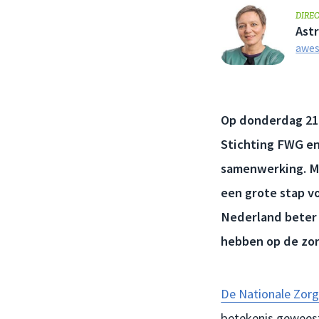
DIRE
Ast
awes
Op donderdag 21
Stichting FWG e
samenwerking. Me
een grote stap vo
Nederland beter 
hebben op de zor
De Nationale Zorg
betekenis geweest