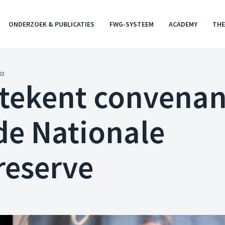
ONDERZOEK & PUBLICATIES
FWG-SYSTEEM
ACADEMY
THE
23
tekent convenan
de Nationale
reserve