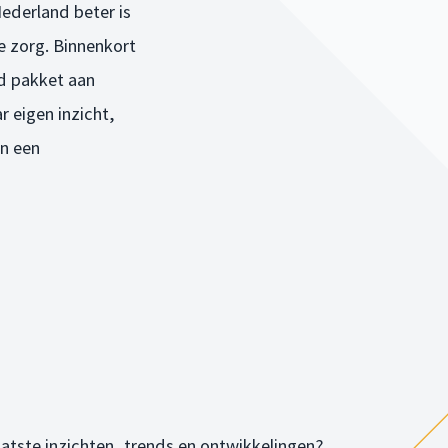
Nederland beter is
 zorg. Binnenkort
ed pakket aan
r eigen inzicht,
an een
laatste inzichten, trends en ontwikkelingen?