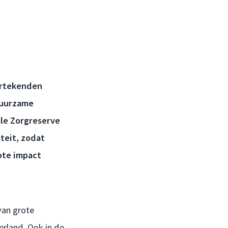
ertekenden
duurzame
le Zorgreserve
iteit, zodat
ote impact
van grote
erland. Ook in de