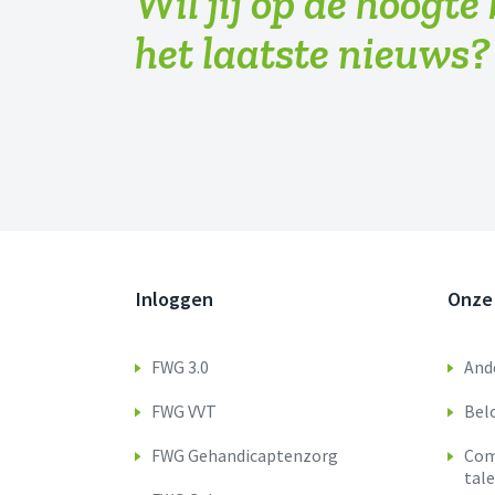
Wil jij op de hoogte
het laatste nieuws?
Inloggen
Onze
FWG 3.0
Ande
FWG VVT
Bel
FWG Gehandicaptenzorg
Com
tal