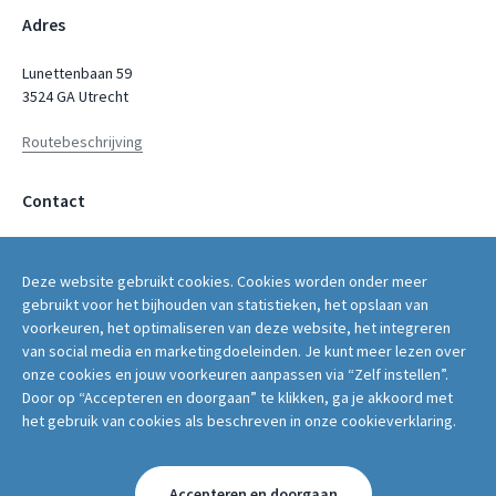
Adres
Lunettenbaan 59
3524 GA Utrecht
Routebeschrijving
Contact
servicepunt@fwg.nl
Deze website gebruikt cookies. Cookies worden onder meer
030 - 2669 400
gebruikt voor het bijhouden van statistieken, het opslaan van
voorkeuren, het optimaliseren van deze website, het integreren
van social media en marketingdoeleinden. Je kunt meer lezen over
onze cookies en jouw voorkeuren aanpassen via “Zelf instellen”.
Door op “Accepteren en doorgaan” te klikken, ga je akkoord met
Volg ons op:
het gebruik van cookies als beschreven in onze cookieverklaring.
Accepteren en doorgaan