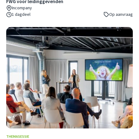
FWG voor leidinggevenden
Incompany
1 dagdeel
Op aanvraag
THEMASESSIE