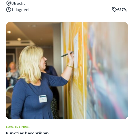
Utrecht
1 dagdeel
€379,-
FWG-TRAINING
Functies beschrijven