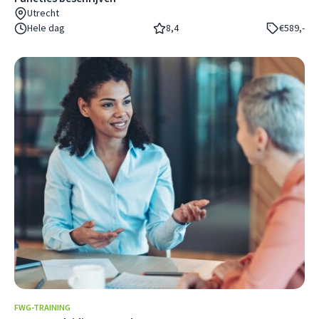
Utrecht
Hele dag
8,4
€589,-
FWG-TRAINING