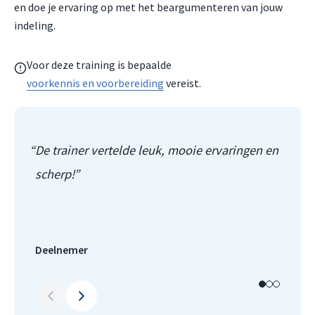
en doe je ervaring op met het beargumenteren van jouw
indeling.
Voor deze training is bepaalde
voorkennis en voorbereiding
vereist.
De trainer vertelde leuk, mooie ervaringen en
Int
scherp!
sta
sta
bet
Deelnemer
Dee